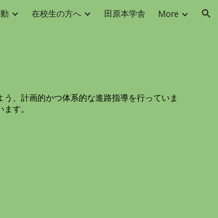
活動
在校生の方へ
田原本学舎
More
ion
よう、計画的かつ体系的な進路指導を行っていま
います。
。