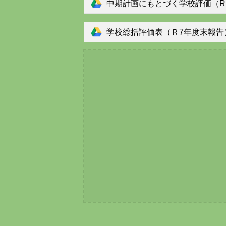
中期計画にもとづく学校評価（R７
学校総括評価表（Ｒ7年度末報告）.