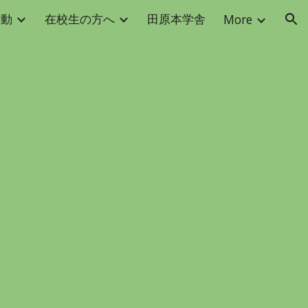
活動
在校生の方へ
田原本学舎
More
ion